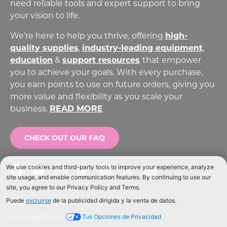
need reliable tools and expert support to bring
your vision to life.
We’re here to help you thrive, offering
high-
quality supplies
,
industry-leading equipment
,
education
&
support resources
that empower
you to achieve your goals. With every purchase,
you earn points to use on future orders, giving you
more value and flexibility as you scale your
business.
READ MORE
CHECK OUT OUR FAQ
Facebook
YouTube
Instagram
TikTok
Pinterest
Twitter
LinkedIn
© 2004-2026 Ryonet Corporation
Powering The Print. All rights reserved.